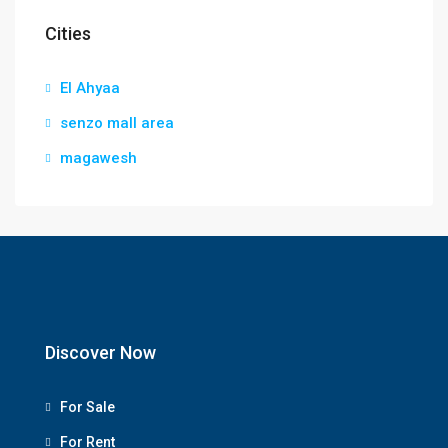
Cities
El Ahyaa
senzo mall area
magawesh
Discover Now
For Sale
For Rent