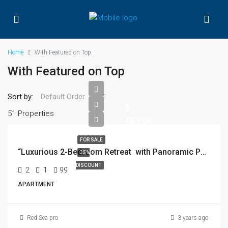
Home
With Featured on Top
With Featured on Top
Sort by:
Default Order
$
51 Properties
48,904
FOR SALE
“Luxurious 2-Bedroom Retreat with Panoramic Pool View – Unbeatable Black Friday Offer!”
35%
DISCOUNT
2
1
99
APARTMENT
Red Sea pro
3 years ago