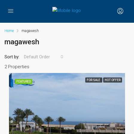
Home
magawesh
magawesh
Sort by:
Default Order
2 Properties
FOR SALE
HOT OFFER
FEATURED