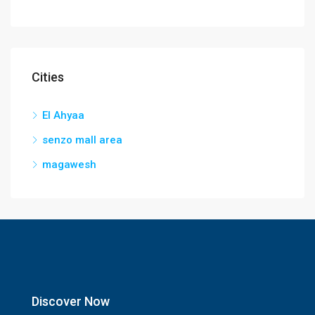
Cities
El Ahyaa
senzo mall area
magawesh
Discover Now